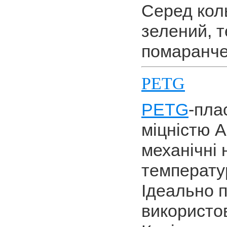
Серед коль
зелений, 
помаранче
PETG
PETG
-пла
міцністю 
механічні
температу
Ідеально 
використо