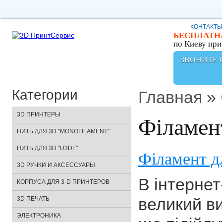
КОНТАКТ
БЕСПЛАТН
по Киеву при 
ЗВОНИТЕ С 
Категории
Главная
»
3D ПРИНТЕРЫ
Філамен
НИТЬ ДЛЯ 3D "MONOFILAMENT"
НИТЬ ДЛЯ 3D "U3DF"
Стандартный пластик ABS (20)
Філамент д
3D РУЧКИ И АКСЕССУАРЫ
Пластик ABS-X (24)
Стандартный пластик Abs eco
В інтернет
(11)
КОРПУСА ДЛЯ 3-D ПРИНТЕРОВ
Пластик ABS Premium (33)
великий ви
3D ПЕЧАТЬ
Стандартный пластик ABS flex
Пластик PLA (61)
(2)
ЭЛЕКТРОНИКА
Наши работы (6)