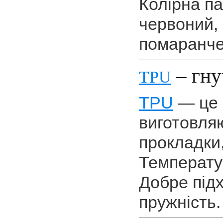
Колірна па
червоний, 
помаранче
– гну
TPU
TPU
— це 
виготовляю
прокладки
Температу
Добре підх
пружність.