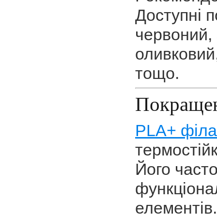
Инженерный пластик PBT (1)
Доступні п
Инженерный пластик PC (2)
червоний, 
Инженерный пластик PET (1)
оливковий
Инженерные пластики
тощо.
Композиционные материалы (1)
Наборы (4)
Покраще
Другое (3)
PLA+ філ
термостійк
Його част
функціона
елементів.